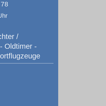
 78
Uhr
hter /
- Oldtimer -
portflugzeuge