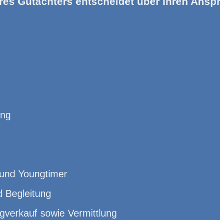
res Gutachters entscheidet über Ihren Anspr
ung
 und Youngtimer
d Begleitung
gverkauf sowie Vermittlung