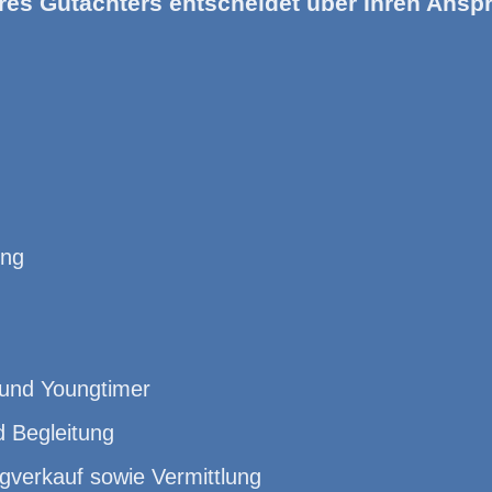
res Gutachters entscheidet über Ihren Anspr
ung
 und Youngtimer
d Begleitung
gverkauf sowie Vermittlung