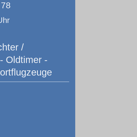
 78
Uhr
hter /
- Oldtimer -
portflugzeuge