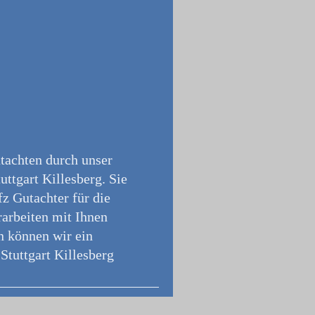
utachten durch unser
uttgart Killesberg. Sie
z Gutachter für die
rarbeiten mit Ihnen
n können wir ein
Stuttgart Killesberg