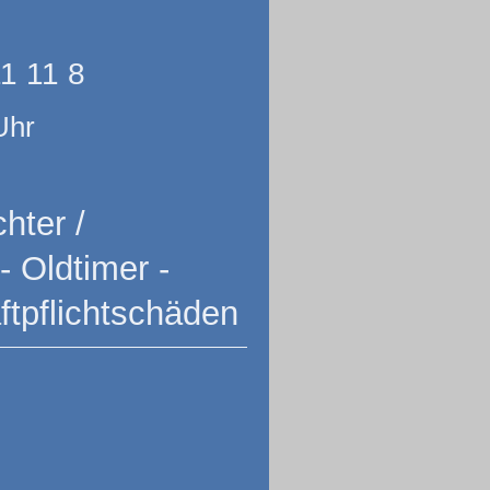
11 11 8
Uhr
hter /
- Oldtimer -
ftpflichtschäden