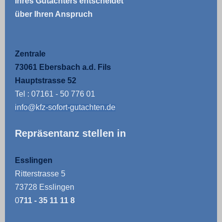
Ihres Gutachters entscheidet
über Ihren Anspruch
Zentrale
73061 Ebersbach a.d. Fils
Hauptstrasse 52
Tel : 07161 - 50 776 01
info@kfz-sofort-gutachten.de
Repräsentanz stellen in
Esslingen
Ritterstrasse 5
73728 Esslingen
0
711 - 35 11 11 8