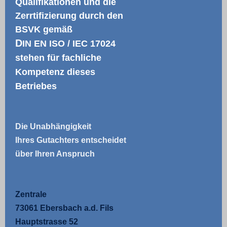
Qualifikationen und die
Zerrtifizierung durch den
BSVK gemäß
D
IN EN ISO / IEC 17024
stehen für fachliche
Kompetenz dieses
Betriebes
Die Unabhängigkeit
Ihres Gutachters entscheidet
über Ihren Anspruch
Zentrale
73061 Ebersbach a.d. Fils
Hauptstrasse 52