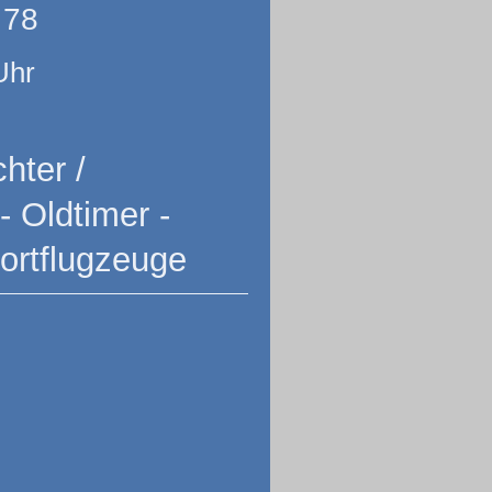
 78
Uhr
hter /
- Oldtimer -
portflugzeuge