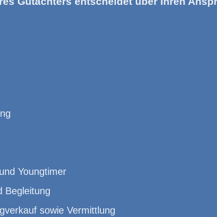
res Gutachters entscheidet über Ihren Anspr
ung
 und Youngtimer
d Begleitung
gverkauf sowie Vermittlung